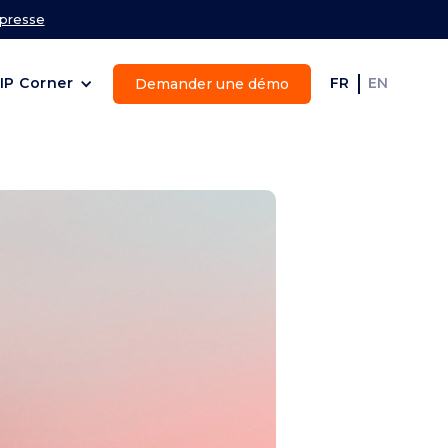
 presse
IP Corner
FR
EN
Demander une démo