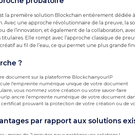
proche probatoire
st la première solution Blockchain entièrement dédiée à 
on. Avec une approche révolutionnaire de la preuve, la so
 ou de l’innovation, et également de la collaboration, av
 titulaires. Elle rompt avec l’approche classique de preu
réatif au fil de l’eau, ce qui permet une plus grande fin
rche ?
tre document sur la plateforme BlockchainyourIP
lcule l’empreinte numérique unique de votre document
laire, vous nommez votre création ou votre savoir-faire
ourIp ancre l’empreinte numérique de votre document dan
certificat prouvant la protection de votre création ou de vot
ntages par rapport aux solutions exi
 : moins de 2 minutes pour protéger vos créations !