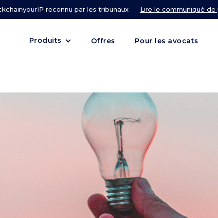
ckchainyourIP reconnu par les tribunaux
Lire le communiqué de
Produits
Offres
Pour les avocats