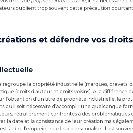
vos droits de
propriété intellectuelle
, il est nécessaire d
vateurs oublient trop souvent cette précaution pourtant
créations et défendre vos droits
llectuelle
e
regroupe la propriété industrielle (marques, brevets, d
istique (droits d’auteur et droits voisins). À la différence 
 l’obtention d’un titre de propriété industrielle, la prot
ns qu’il soit nécessaire d’accomplir une quelconque for
teurs, régulièrement confrontés à des problématiques 
 la date et la consistance de leur création mais égaleme
, c’est-à-dire l’empreinte de leur personnalité. Il est souve