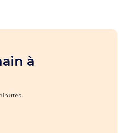
hain à
minutes.