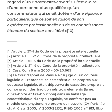
regard d’un «
observateur averti
». C’est-à-dire
d’une personne plus qualifiée qu’un
consommateur qui serait dotée «
d’une vigilance
particulière, que ce soit en raison de son
expérience professionnelle ou de sa connaissance
étendue du secteur considéré
»
[10]
.
[1]
Article L. 511-1 du Code de la propriété intellectuelle
[2]
Article L. 511-2 du Code de la propriété intellectuelle
[3]
Article L. 511-3 du Code de la propriété intellectuelle
[4]
Article L. 511-4 du Code de la propriété intellectuelle
[5]
Cass. Com 6 mai 2003 – 00-20.669
[6]
La Cour d’appel de Paris a ainsi jugé qu’un couteau
laguiole qui reprenait les caractéristiques propres aux
couteaux laguiole, était dépourvu de caractère propre : la
combinaison des traditionnels trois éléments (lame,
ouvre-boîte et tire-bouchon) dans un habillage
caractéristique du style Laguiole, ne conférait pas au
modèle une physionomie propre ou nouvelle (CA Paris, 4e
ch. A, 6 avr. 2005, n° 2003/22132, PIBD 2005, n° 813, III, p.