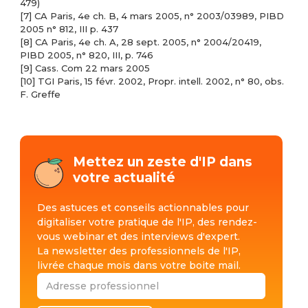
479)
[7]
CA Paris, 4e ch. B, 4 mars 2005, n° 2003/03989, PIBD
2005 n° 812, III p. 437
[8]
CA Paris, 4e ch. A, 28 sept. 2005, n° 2004/20419,
PIBD 2005, n° 820, III, p. 746
[9]
Cass. Com 22 mars 2005
[10]
TGI Paris, 15 févr. 2002, Propr. intell. 2002, n° 80, obs.
F. Greffe
Mettez un zeste d'IP dans
votre actualité
Des astuces et conseils actionnables pour
digitaliser votre pratique de l'IP, des rendez-
vous webinar et des interviews d'expert.
La newsletter des professionnels de l'IP,
livrée chaque mois dans votre boite mail.